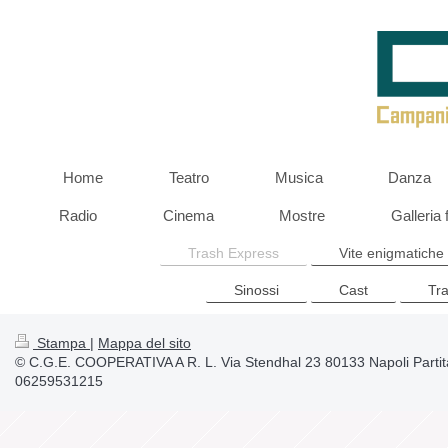
Home
Teatro
Musica
Danza
Radio
Cinema
Mostre
Galleria 
Trash Express
Vite enigmatiche
Sinossi
Cast
Tra
Stampa
|
Mappa del sito
© C.G.E. COOPERATIVA A R. L. Via Stendhal 23 80133 Napoli Partit
06259531215