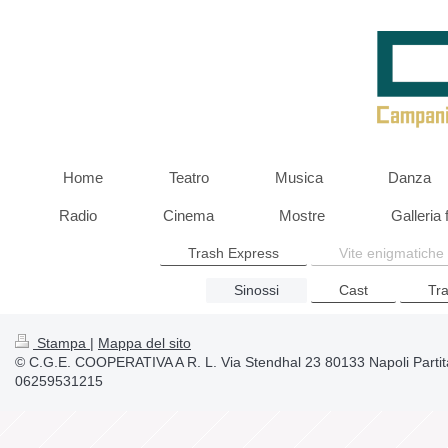
Home
Teatro
Musica
Danza
Radio
Cinema
Mostre
Galleria 
Trash Express
Vite enigmatiche
Sinossi
Cast
Tra
Stampa
|
Mappa del sito
© C.G.E. COOPERATIVA A R. L. Via Stendhal 23 80133 Napoli Partit
06259531215