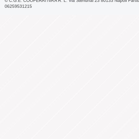
© C.G.E. COOPERATIVA A R. L. Via Stendhal 23 80133 Napoli Partit
06259531215